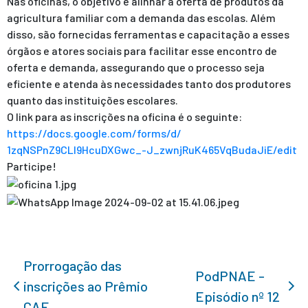
Nas oficinas, o objetivo é alinhar a oferta de produtos da
agricultura familiar com a demanda das escolas. Além
disso, são fornecidas ferramentas e capacitação a esses
órgãos e atores sociais para facilitar esse encontro de
oferta e demanda, assegurando que o processo seja
eficiente e atenda às necessidades tanto dos produtores
quanto das instituições escolares.
O link para as inscrições na oficina é o seguinte:
https://docs.
google.com/forms/d/
1zqNSPnZ9CLI9HcuDXGwc_-J_
zwnjRuK465VqBudaJiE/edit
Participe!
Prorrogação das
PodPNAE -
inscrições ao Prêmio
Episódio nº 12
CAE