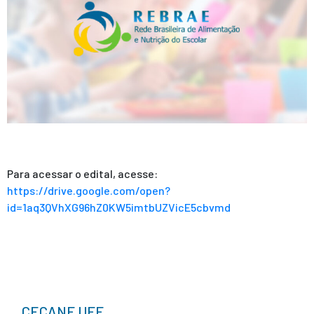
Para acessar o edital, acesse:
https://drive.google.com/open?
id=1aq3QVhXG96hZ0KW5imtbUZVicE5cbvmd
CECANE UFF