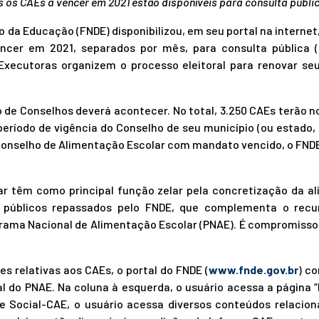
 os CAEs a vencer em 2021 estão disponíveis para consulta públi
 da Educação (FNDE) disponibilizou, em seu portal na internet
ncer em 2021, separados por mês, para consulta pública (
Executoras organizem o processo eleitoral para renovar seu
 de Conselhos deverá acontecer. No total, 3.250 CAEs terão n
período de vigência do Conselho de seu município (ou estado,
Conselho de Alimentação Escolar com mandato vencido, o FNDE
r têm como principal função zelar pela concretização da al
 públicos repassados pelo FNDE, que complementa o recur
grama Nacional de Alimentação Escolar (PNAE). É compromiss
es relativas aos CAEs, o portal do FNDE (
www.fnde.gov.br
) c
al do PNAE. Na coluna à esquerda, o usuário acessa a página “
le Social-CAE, o usuário acessa diversos conteúdos relacio