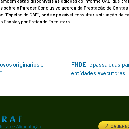
 Também estão disponíveis as edições do Informe CAE, que tr
es sobre o Parecer Conclusivo acerca da Prestação de Contas 
ao “Espelho do CAE”, onde é possível consultar a situação de
o Escolar, por Entidade Executora.
ovos originários e
FNDE repassa duas parc
AE
entidades executoras
CADERNO