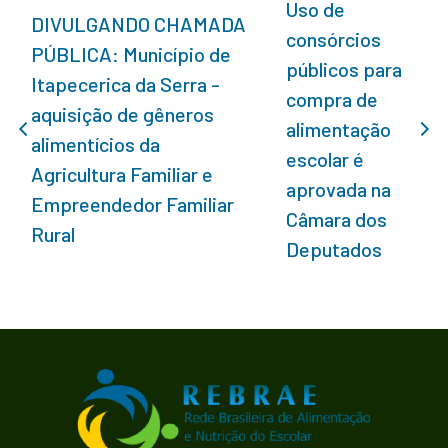
Uso de
DIVULGANDO CHAMADA
consórcios
PÚBLICA: Município de
públicos para
Itapecerica da Serra -
compra de
aquisição de gêneros
alimentação
alimentícios da
escolar é
Agricultura Familiar e
aprovada na
Empreendedor Familiar
Câmara dos
Rural
Deputados