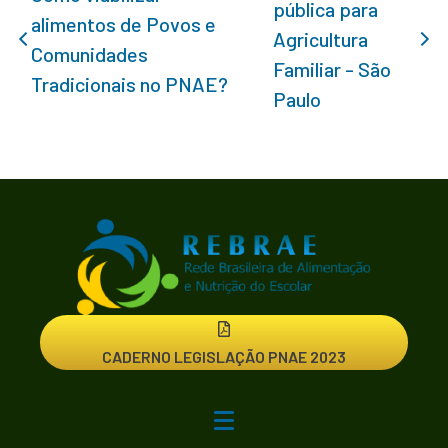
pública para
alimentos de Povos e
Agricultura
Comunidades
Familiar - São
Tradicionais no PNAE?
Paulo
CADERNO LEGISLAÇÃO PNAE 2023