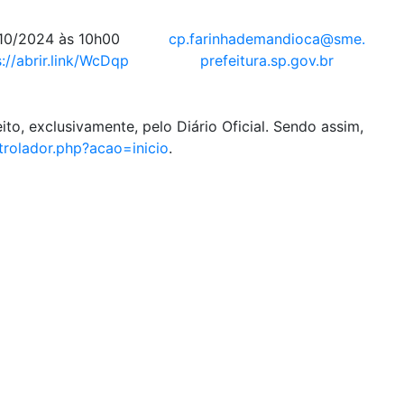
10/2024 às 10h00
cp.farinhademandioca@sme.
s://abrir.link/WcDqp
prefeitura.sp.gov.br
to, exclusivamente, pelo Diário Oficial. Sendo assim,
trolador.php?acao=
inicio
.