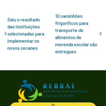
10 caminhões
Saiu o resultado
frigoríficos para
das instituições
transporte de
selecionadas para
alimentos de
implementar os
merenda escolar são
novos cecanes
entregues