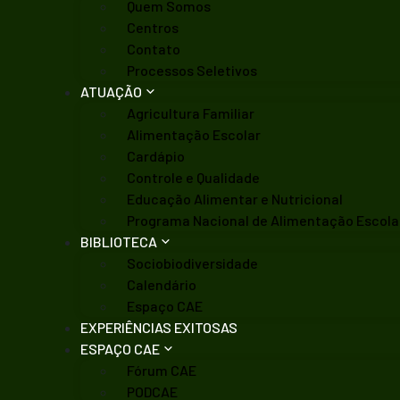
Quem Somos
Centros
Contato
Processos Seletivos
ATUAÇÃO
Agricultura Familiar
Alimentação Escolar
Cardápio
Controle e Qualidade
Educação Alimentar e Nutricional
Programa Nacional de Alimentação Escola
BIBLIOTECA
Sociobiodiversidade
Calendário
Espaço CAE
EXPERIÊNCIAS EXITOSAS
ESPAÇO CAE
Fórum CAE
PODCAE