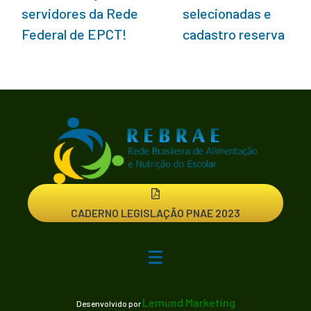
servidores da Rede
selecionadas e
Federal de EPCT!
cadastro reserva
CADERNO LEGISLAÇÃO PNAE 2023
Lemund Marketing
Desenvolvido por