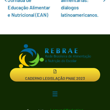
Jornada de
alimentarias:
Educação Alimentar
diálogos
e Nutricional (EAN)
latinoamericanos.
CADERNO LEGISLAÇÃO PNAE 2023
Lemund Marketing