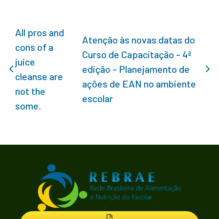
All pros and
Atenção às novas datas do
cons of a
Curso de Capacitação - 4ª
juice
edição - Planejamento de
cleanse are
ações de EAN no ambiente
not the
escolar
some.