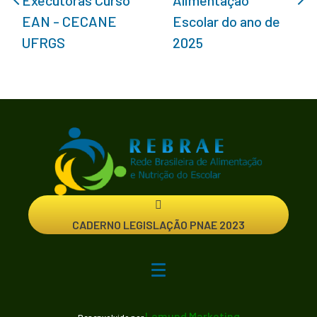
EAN - CECANE
Escolar do ano de
UFRGS
2025
CADERNO LEGISLAÇÃO PNAE 2023
Lemund Marketing