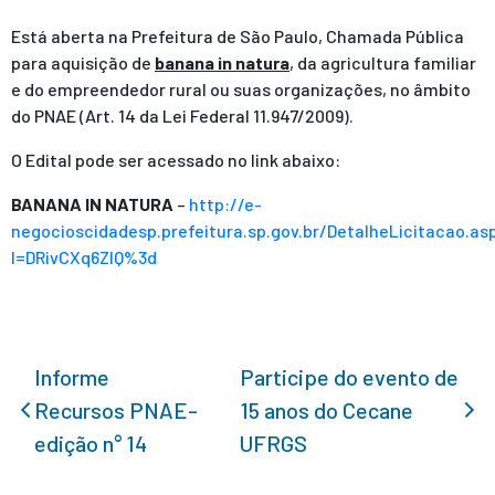
Está aberta na Prefeitura de São Paulo, Chamada Pública
para aquisição de
banana in natura
, da agricultura familiar
e do empreendedor rural ou suas organizações, no âmbito
do PNAE (Art. 14 da Lei Federal 11.947/2009).
O Edital pode ser acessado no link abaixo:
BANANA IN NATURA
–
http://e-
negocioscidadesp.prefeitura.sp.gov.br/DetalheLicitacao.as
l=DRivCXq6ZlQ%3d
Informe
Participe do evento de
Recursos PNAE-
15 anos do Cecane
edição n° 14
UFRGS