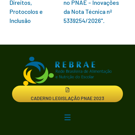
Direitos,
no PNAE - Inovações
Protocolos e
da Nota Técnica nº
Inclusão
5339254/2026".
CADERNO LEGISLAÇÃO PNAE 2023