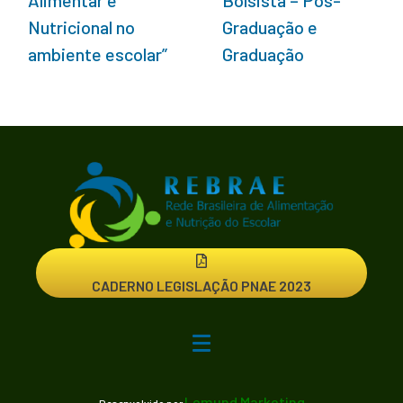
Nutricional no
Graduação e
ambiente escolar”
Graduação
CADERNO LEGISLAÇÃO PNAE 2023
Lemund Marketing
Desenvolvido por