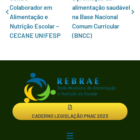
Colaborador em
alimentação saudável
Alimentação e
na Base Nacional
Nutrição Escolar –
Comum Curricular
CECANE UNIFESP
(BNCC)
CADERNO LEGISLAÇÃO PNAE 2023