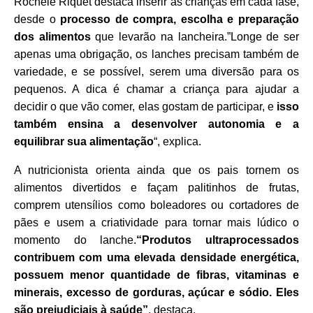
Rochele Riquet destaca inserir as crianças em cada fase,
desde o
processo de compra, escolha e preparação
dos alimentos
que levarão na lancheira.”Longe de ser
apenas uma obrigação, os lanches precisam também de
variedade, e se possível, serem uma diversão para os
pequenos. A dica é chamar a criança para ajudar a
decidir o que vão comer, elas gostam de participar, e
isso
também ensina a desenvolver autonomia e a
equilibrar sua alimentação
“, explica.
A nutricionista orienta ainda que os pais tornem os
alimentos divertidos e façam palitinhos de frutas,
comprem utensílios como boleadores ou cortadores de
pães e usem a criatividade para tornar mais lúdico o
momento do lanche.
“Produtos ultraprocessados
contribuem com uma elevada densidade energética,
possuem menor quantidade de fibras, vitaminas e
minerais, excesso de gorduras, açúcar e sódio. Eles
são prejudiciais à saúde”
, destaca.