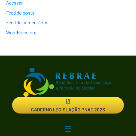
Acessar
Feed de posts
Feed de comentários
WordPress.org
CADERNO LEGISLAÇÃO PNAE 2023