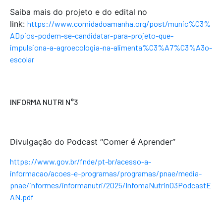
Saiba mais do projeto e do edital no
link:
https://www.comidadoamanha.org/post/munic%C3%
ADpios-podem-se-candidatar-para-projeto-que-
impulsiona-a-agroecologia-na-alimenta%C3%A7%C3%A3o-
escolar
INFORMA NUTRI N°3
Divulgação do Podcast “Comer é Aprender”
https://www.gov.br/fnde/pt-br/acesso-a-
informacao/acoes-e-programas/programas/pnae/media-
pnae/informes/informanutri/2025/InfomaNutrin03PodcastE
AN.pdf