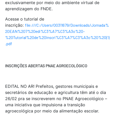
exclusivamente por meio do ambiente virtual de
aprendizagem do FNDE.
Acesse o tutorial de
inscrição:
file:///C:/Users/00311679/Downloads/Jornada%
20EAN%207%20edi%C3%A7%C3%A3o%20-
%20Tutorial%20de%20inscri%C3%A7%C3%A3o%20%20(1)
.pdf
INSCRIÇÕES ABERTAS PNAE AGROECOLÓGICO
EDITAL NO AR! Prefeitos, gestores municipais e
secretários de educação e agricultura têm até o dia
26/02 pra se inscreverem no PNAE Agroecológico –
uma iniciativa que impulsiona a transição
agroecológica por meio da alimentação escolar.