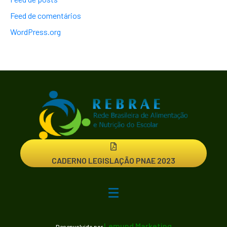
Feed de comentários
WordPress.org
CADERNO LEGISLAÇÃO PNAE 2023
Lemund Marketing
Desenvolvido por