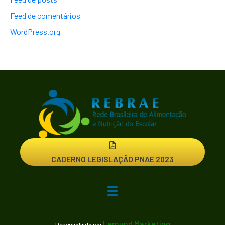
Feed de comentários
WordPress.org
CADERNO LEGISLAÇÃO PNAE 2023
Lemund Marketing
Desenvolvido por