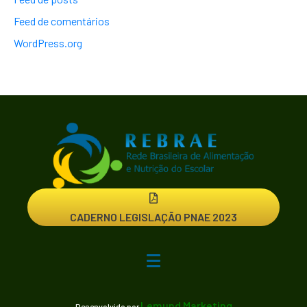
Feed de comentários
WordPress.org
CADERNO LEGISLAÇÃO PNAE 2023
Lemund Marketing
Desenvolvido por