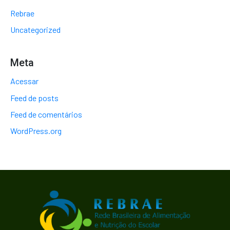
Rebrae
Uncategorized
Meta
Acessar
Feed de posts
Feed de comentários
WordPress.org