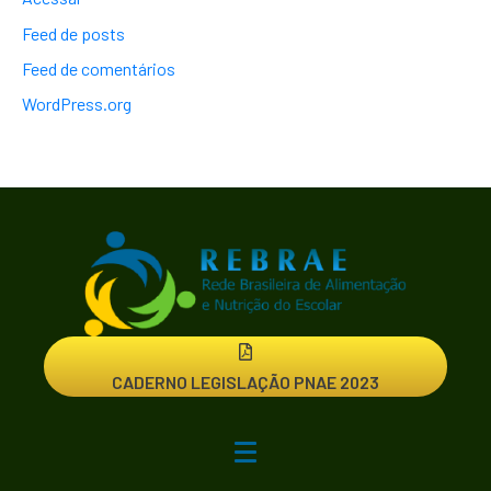
Feed de posts
Feed de comentários
WordPress.org
CADERNO LEGISLAÇÃO PNAE 2023