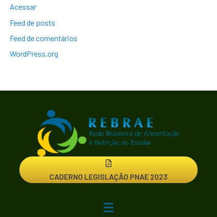
Acessar
Feed de posts
Feed de comentários
WordPress.org
CADERNO LEGISLAÇÃO PNAE 2023