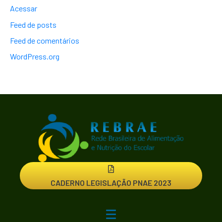
Acessar
Feed de posts
Feed de comentários
WordPress.org
CADERNO LEGISLAÇÃO PNAE 2023